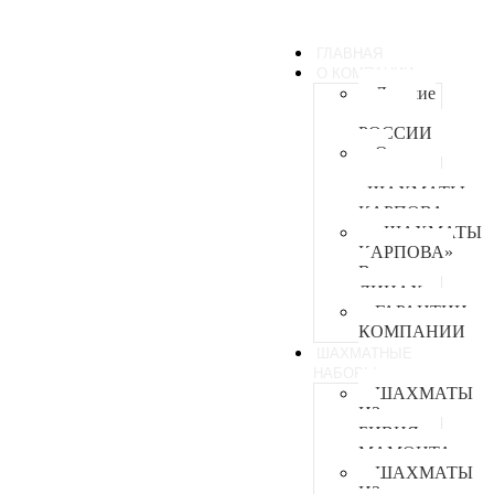
ГЛАВНАЯ
О КОМПАНИИ
Лучшие
мастера
РОССИИ
О
компании
«ШАХМАТЫ
КАРПОВА»
«ШАХМАТЫ
КАРПОВА»
В
ЛИЦАХ
ГАРАНТИИ
КОМПАНИИ
ШАХМАТНЫЕ
НАБОРЫ
ШАХМАТЫ
ИЗ
БИВНЯ
МАМОНТА
ШАХМАТЫ
ИЗ