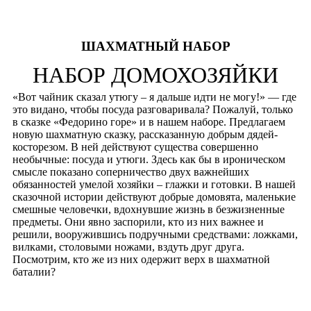
ШАХМАТНЫЙ НАБОР
НАБОР ДОМОХОЗЯЙКИ
«Вот чайник сказал утюгу – я дальше идти не могу!» — где
это видано, чтобы посуда разговаривала? Пожалуй, только
в сказке «Федорино горе» и в нашем наборе. Предлагаем
новую шахматную сказку, рассказанную добрым дядей-
косторезом. В ней действуют существа совершенно
необычные: посуда и утюги. Здесь как бы в ироническом
смысле показано соперничество двух важнейших
обязанностей умелой хозяйки – глажки и готовки. В нашей
сказочной истории действуют добрые домовята, маленькие
смешные человечки, вдохнувшие жизнь в безжизненные
предметы. Они явно заспорили, кто из них важнее и
решили, вооружившись подручными средствами: ложками,
вилками, столовыми ножами, вздуть друг друга.
Посмотрим, кто же из них одержит верх в шахматной
баталии?
ШАХМАТНЫЙ НАБОР