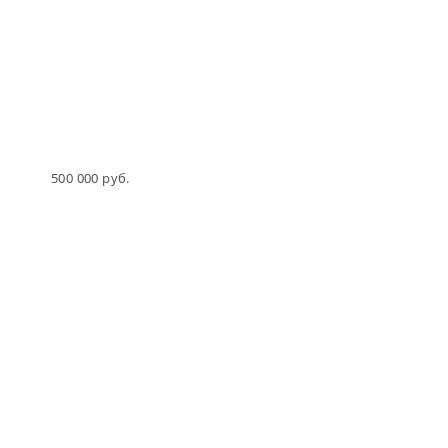
НАБОР
ДОМОХОЗЯЙКИ
Размеры комплекта (мм): В х Д х Ш: 80 x 340 x 340
Клетка: 30 Высота короля / пешки: 50 / 20
500 000 руб.