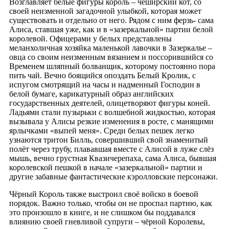
Возглавляет белые фигуры король – чеширский кот, со
своей неизменной загадочной улыбкой, которая может
существовать и отдельно от него. Рядом с ним ферзь- сама
Алиса, ставшая уже, как и в «зазеркальной» партии белой
королевой. Офицерами у белых представлены
меланхоличная хозяйка маленькой лавочки в Зазеркалье –
овца со своим неизменным вязанием и поссорившийся со
Временем шляпный болванщик, которому постоянно пора
пить чай. Вечно боящийся опоздать Белый Кролик, с
испугом смотрящий на часы и надменный Господин в
белой бумаге, карикатурный образ английских
государственных деятелей, олицетворяют фигуры коней.
Ладьями стали пузырьки с волшебной жидкостью, которая
вызывала у Алисы резкие изменения в росте, с манящими
ярлычками «выпей меня». Среди белых пешек легко
узнаются тритон Билль, совершивший свой знаменитый
полёт через трубу, плававшая вместе с Алисой в луже слёз
мышь, вечно грустная Квазичерепаха, сама Алиса, бывшая
королевской пешкой в начале «зазеркальной» партии и
другие забавные фантастические кэролловские персонажи.
Чёрный Король также выстроил своё войско в боевой
порядок. Важно только, чтобы он не проспал партию, как
это произошло в книге, и не слишком бы поддавался
влиянию своей гневливой супруги – чёрной Королевы,