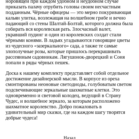
норовящей при каждом удобном и неудобном случае
приказать палачу отрубить головы своим несчастным
подданным. Чёрные офицеры — это мерно покуривающая
кальян улитка, возлежащая на волшебном грибе и вечно
падающий со стены Шалтай-Болтай, которого должна была
собирать вся королевская рать. Злосчасный валет,
укравший пудинг и один из королевских солдат стали
чёрными конями. В ладьях угадываются говорящие цветы
из чудесного «зазеркального» сада, а также те самые
злополучные розы, которые пришлось перекрашивать
рассеянным садовникам. Лягушонок-дворецкий и Соня
попали в ряды чёрных пешек.
Доска к нашему комплекту представляет собой отдельное
достижение дизайнерской мысли. В корпусе из ореха
смонтированы неоновые светодиоды, голубоватым светом
подсвечивающие зеркальные шахматные клетки. Это
одновременно и световой колодец, ведущий в Страну
Чудес, и волшебное зеркало, за которым расположено
шахматное королевство. Добро пожаловать в
удивительный мир сказки, где на каждом шагу творятся
добрые чудеса!
Назад