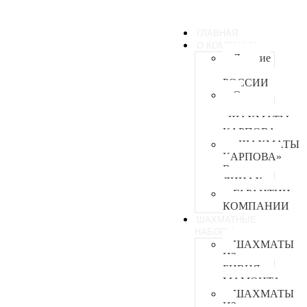
ГЛАВНАЯ
О КОМПАНИИ
Лучшие
мастера
РОССИИ
О
компании
«ШАХМАТЫ
КАРПОВА»
«ШАХМАТЫ
КАРПОВА»
В
ЛИЦАХ
ГАРАНТИИ
КОМПАНИИ
ШАХМАТНЫЕ
НАБОРЫ
ШАХМАТЫ
ИЗ
БИВНЯ
МАМОНТА
ШАХМАТЫ
ИЗ