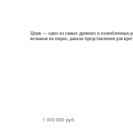
Цирк — одно из самых древних и излюбленных ра
вельмож на пирах, давали представления для кре
ШАХМАТНЫЙ НАБОР
ПАРАД-
Размеры комплекта (мм): В х Д х Ш: 80 x 
пешки: 62 / 32
1 000 000 руб.