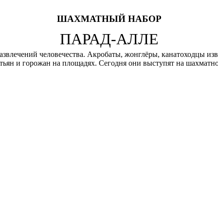
ШАХМАТНЫЙ НАБОР
ПАРАД-АЛЛЕ
звлечений человечества. Акробаты, жонглёры, канатоходцы изв
стьян и горожан на площадях. Сегодня они выступят на шахматно
АЛЛЕ
410 x 410 Клетка: 45 Высота короля /