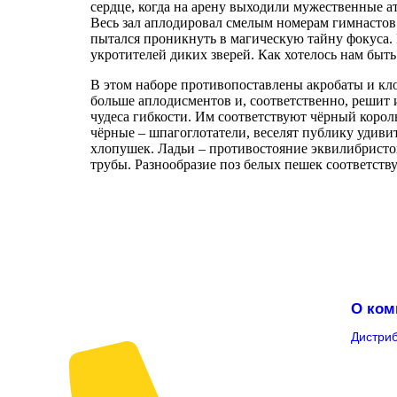
сердце, когда на арену выходили мужественные 
Весь зал аплодировал смелым номерам гимнастов
пытался проникнуть в магическую тайну фокуса.
укротителей диких зверей. Как хотелось нам быт
В этом наборе противопоставлены акробаты и кло
больше аплодисментов и, соответственно, решит 
чудеса гибкости. Им соответствуют чёрный корол
чёрные – шпагоглотатели, веселят публику удиви
хлопушек. Ладьи – противостояние эквилибристо
трубы. Разнообразие поз белых пешек соответств
О ком
Дистри