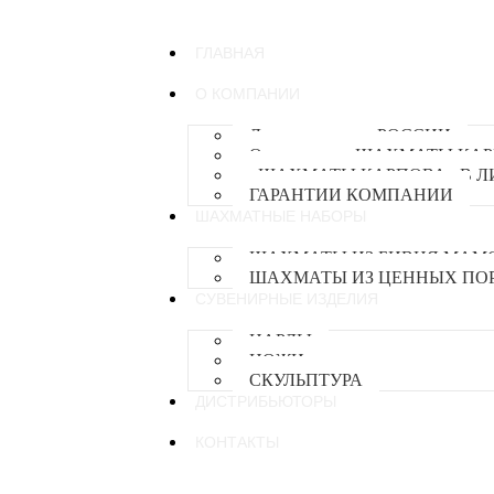
ГЛАВНАЯ
О КОМПАНИИ
Лучшие мастера РОССИИ
О компании «ШАХМАТЫ КА
«ШАХМАТЫ КАРПОВА» В 
ГАРАНТИИ КОМПАНИИ
ШАХМАТНЫЕ НАБОРЫ
ШАХМАТЫ ИЗ БИВНЯ МАМ
ШАХМАТЫ ИЗ ЦЕННЫХ ПОР
СУВЕНИРНЫЕ ИЗДЕЛИЯ
НАРДЫ
НОЖИ
СКУЛЬПТУРА
ДИСТРИБЬЮТОРЫ
КОНТАКТЫ