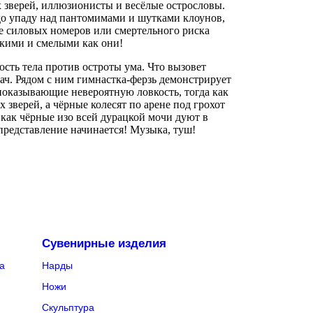
 зверей, иллюзионисты и весёлые острословы.
до упаду над пантомимами и шутками клоунов,
е силовых номеров или смертельного риска
вкими и смелыми как они!
сть тела против остроты ума. Что вызовет
ач. Рядом с ним гимнастка-ферзь демонстрирует
показывающие невероятную ловкость, тогда как
верей, а чёрные колесят по арене под грохот
как чёрные изо всей дурацкой мочи дуют в
представление начинается! Музыка, туш!
Сувенирные изделия
а
Нарды
Ножи
Скульптура