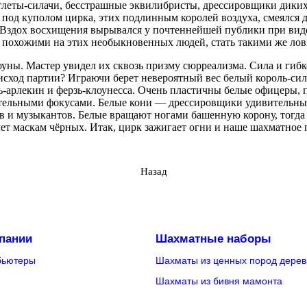
атлеты-силачи, бесстрашные эквилибристы, дрессировщики диких
 под куполом цирка, этих подлинным королей воздуха, смеялся 
 Вздох восхищения вырывался у почтеннейшей публики при вид
ь похожими на этих необыкновенных людей, стать такими же ло
уны. Мастер увидел их сквозь призму сюрреализма. Сила и гибко
исход партии? Играючи берет невероятный вес белый король-сил
ь-арлекин и ферзь-клоунесса. Очень пластичны белые офицеры, 
тельными фокусами. Белые кони — дрессировщики удивительных з
в и музыкантов. Белые вращают ногами башенную корону, тогда 
ует маскам чёрных. Итак, цирк зажигает огни и наше шахматное 
Назад
пании
Шахматные наборы
бьютеры
Шахматы из ценных пород дерев
Шахматы из бивня мамонта